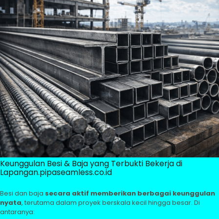
Keunggulan Besi & Baja yang Terbukti Bekerja di
Lapangan.pipaseamless.co.id
Besi dan baja
secara aktif memberikan berbagai keunggulan
nyata
, terutama dalam proyek berskala kecil hingga besar. Di
antaranya: