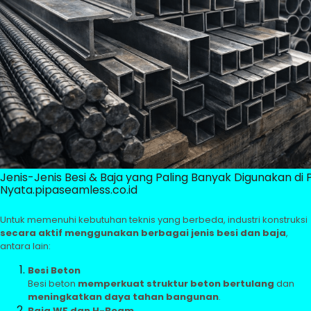
Jenis-Jenis Besi & Baja yang Paling Banyak Digunakan di 
Nyata.pipaseamless.co.id
Untuk memenuhi kebutuhan teknis yang berbeda, industri konstruksi
secara aktif menggunakan berbagai jenis besi dan baja
,
antara lain:
Besi Beton
Besi beton
memperkuat struktur beton bertulang
dan
meningkatkan daya tahan bangunan
.
Baja WF dan H-Beam