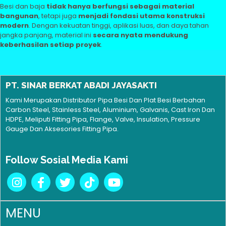
Besi dan baja
tidak hanya berfungsi sebagai material
bangunan
, tetapi juga
menjadi fondasi utama konstruksi
modern
. Dengan kekuatan tinggi, aplikasi luas, dan daya tahan
jangka panjang, material ini
secara nyata mendukung
keberhasilan setiap proyek
.
PT. SINAR BERKAT ABADI JAYASAKTI
Kami Merupakan Distributor Pipa Besi Dan Plat Besi Berbahan
Carbon Steel, Stainless Steel, Aluminium, Galvanis, Cast Iron Dan
HDPE, Meliputi Fitting Pipa, Flange, Valve, Insulation, Pressure
Gauge Dan Aksesories Fitting Pipa.
Follow Sosial Media Kami
MENU