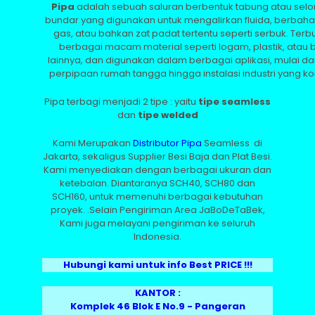
Pipa
adalah sebuah saluran berbentuk tabung atau sel
bundar yang digunakan untuk mengalirkan fluida, berbaha
gas, atau bahkan zat padat tertentu seperti serbuk. Terbu
berbagai macam material seperti logam, plastik, atau
lainnya, dan digunakan dalam berbagai aplikasi, mulai dar
perpipaan rumah tangga hingga instalasi industri yang k
Pipa terbagi menjadi 2 tipe : yaitu
tipe seamless
dan
tipe welded
Kami Merupakan
Distributor Pipa
Seamless di
Jakarta, sekaligus Supplier Besi Baja dan Plat Besi.
Kami menyediakan dengan berbagai ukuran dan
ketebalan. Diantaranya SCH40, SCH80 dan
SCH160, untuk memenuhi berbagai kebutuhan
proyek. .Selain Pengiriman Area JaBoDeTaBek,
Kami juga melayani pengiriman ke seluruh
Indonesia.
Hubungi kami untuk info Best PRICE !!!
KANTOR :
Komplek 46 Blok E No.9 - Pangeran