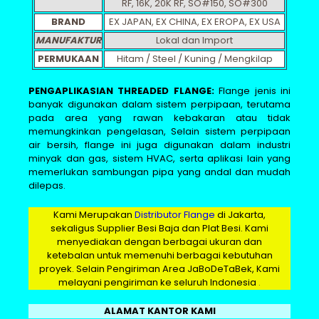
RF, 16K, 20K RF, SO#150, SO#300
BRAND
EX JAPAN, EX CHINA, EX EROPA, EX USA
MANUFAKTUR
Lokal dan Import
PERMUKAAN
Hitam / Steel / Kuning / Mengkilap
PENGAPLIKASIAN THREADED FLANGE:
Flange jenis ini
banyak digunakan dalam sistem perpipaan, terutama
pada area yang rawan kebakaran atau tidak
memungkinkan pengelasan, Selain sistem perpipaan
air bersih, flange ini juga digunakan dalam industri
minyak dan gas, sistem HVAC, serta aplikasi lain yang
memerlukan sambungan pipa yang andal dan mudah
dilepas.
Kami Merupakan
Distributor Flange
di Jakarta,
sekaligus Supplier Besi Baja dan Plat Besi. Kami
menyediakan dengan berbagai ukuran dan
ketebalan untuk memenuhi berbagai kebutuhan
proyek. Selain Pengiriman Area JaBoDeTaBek, Kami
melayani pengiriman ke seluruh Indonesia
.
ALAMAT KANTOR KAMI