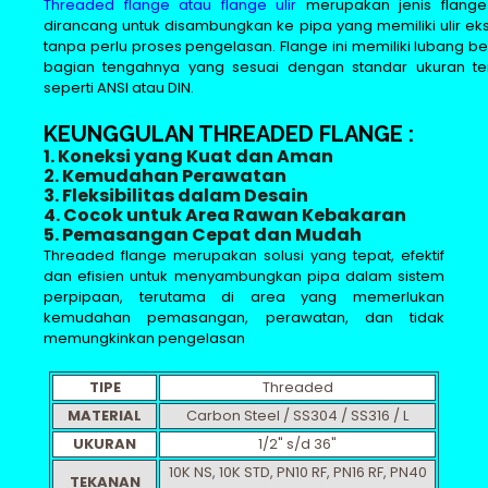
Threaded flange atau flange ulir
merupakan jenis flange
dirancang untuk disambungkan ke pipa yang memiliki ulir eks
tanpa perlu proses pengelasan. Flange ini memiliki lubang ber
bagian tengahnya yang sesuai dengan standar ukuran ter
seperti ANSI atau DIN.
KEUNGGULAN THREADED FLANGE :
1. Koneksi yang Kuat dan Aman
2. Kemudahan Perawatan
3. Fleksibilitas dalam Desain
4. Cocok untuk Area Rawan Kebakaran
5. Pemasangan Cepat dan Mudah
Threaded flange merupakan solusi yang tepat, efektif
dan efisien untuk menyambungkan pipa dalam sistem
perpipaan, terutama di area yang memerlukan
kemudahan pemasangan, perawatan, dan tidak
memungkinkan pengelasan
TIPE
Threaded
MATERIAL
Carbon Steel / SS304 / SS316 / L
UKURAN
1/2" s/d 36"
10K NS, 10K STD, PN10 RF, PN16 RF, PN40
TEKANAN