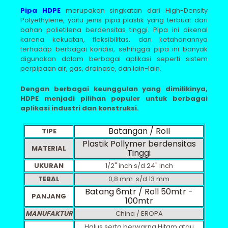
Pipa HDPE
merupakan singkatan dari High-Density
Polyethylene, yaitu jenis pipa plastik yang terbuat dari
bahan polietilena berdensitas tinggi. Pipa ini dikenal
karena kekuatan, fleksibilitas, dan ketahanannya
terhadap berbagai kondisi, sehingga pipa ini banyak
digunakan dalam berbagai aplikasi seperti sistem
perpipaan air, gas, drainase, dan lain-lain.
Dengan berbagai keunggulan yang dimilikinya,
HDPE menjadi pilihan populer untuk berbagai
aplikasi industri dan konstruksi.
Batangan / Roll
TIPE
Plastik Pollymer berdensitas
MATERIAL
Tinggi
UKURAN
1/2" inch s/d 24" inch
TEBAL
0,8 mm s/d 13 mm
Batang 6mtr / Roll 50mtr -
PANJANG
100mtr
MANUFAKTUR
China / EROPA
Halus serta berwarna Hitam atau