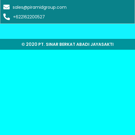
sales@piramidgroup.com
+622162200527
© 2020 PT. SINAR BERKAT ABADI JAYASAKTI