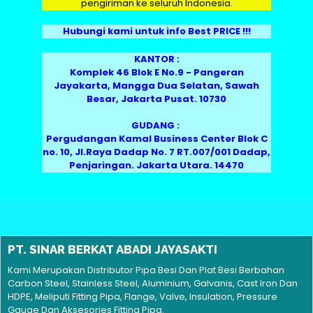
pengiriman ke seluruh Indonesia.
Hubungi kami untuk info Best PRICE !!!
KANTOR :
Komplek 46 Blok E No.9 - Pangeran
Jayakarta, Mangga Dua Selatan, Sawah
Besar, Jakarta Pusat. 10730
GUDANG :
Pergudangan Kamal Business Center Blok C
no. 10, Jl.Raya Dadap No. 7 RT.007/001 Dadap,
Penjaringan. Jakarta Utara. 14470
PT. SINAR BERKAT ABADI JAYASAKTI
Kami Merupakan Distributor Pipa Besi Dan Plat Besi Berbahan
Carbon Steel, Stainless Steel, Aluminium, Galvanis, Cast Iron Dan
HDPE, Meliputi Fitting Pipa, Flange, Valve, Insulation, Pressure
Gauge Dan Aksesories Fitting Pipa.