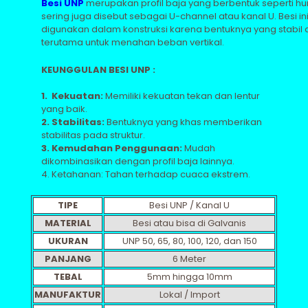
Besi UNP
merupakan profil baja yang berbentuk seperti hur
sering juga disebut sebagai U-channel atau kanal U. Besi i
digunakan dalam konstruksi karena bentuknya yang stabil 
terutama untuk menahan beban vertikal.
KEUNGGULAN BESI UNP :
1. Kekuatan:
Memiliki kekuatan tekan dan lentur
yang baik.
2. Stabilitas:
Bentuknya yang khas memberikan
stabilitas pada struktur.
3. Kemudahan Penggunaan:
Mudah
dikombinasikan dengan profil baja lainnya.
4. Ketahanan: Tahan terhadap cuaca ekstrem.
TIPE
Besi UNP / Kanal U
MATERIAL
Besi atau bisa di Galvanis
UKURAN
UNP 50, 65, 80, 100, 120, dan 150
PANJANG
6 Meter
TEBAL
5mm hingga 10mm
MANUFAKTUR
Lokal / Import