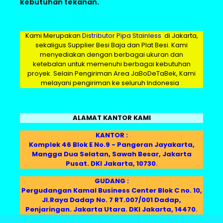
kebutuhan tekanan.
Kami Merupakan
Distributor Pipa Stainless
di Jakarta,
sekaligus Supplier Besi Baja dan Plat Besi. Kami
menyediakan dengan berbagai ukuran dan
ketebalan untuk memenuhi berbagai kebutuhan
proyek. Selain Pengiriman Area JaBoDeTaBek, Kami
melayani pengiriman ke seluruh Indonesia
.
ALAMAT KANTOR KAMI
KANTOR :
Komplek 46 Blok E No.9 - Pangeran Jayakarta,
Mangga Dua Selatan, Sawah Besar, Jakarta
Pusat. DKI Jakarta, 10730
.
GUDANG :
Pergudangan Kamal Business Center Blok C no. 10,
Jl.Raya Dadap No. 7 RT.007/001 Dadap,
Penjaringan. Jakarta Utara. DKI Jakarta, 14470
.