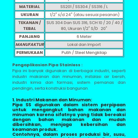
MATERIAL
SS201 / SS304 / SS316 / L
UKURAN
1/2" s/d 24" (atau sesuai pesanan)
TEKANAN /
SUS 304 Dan SUS 316, SCH 10 / 20 / 40 /
TEBAL
80, Ukuran 1/2" S/D 20"
PANJANG
6 Meter
MANUFAKTUR
Lokal dan Import
PERMUKAAN
Putih / Steel Mengkilap
Pengaplikasian Pipa Stainless :
Pipa ini banyak digunakan di berbagai industri, seperti
industri makanan dan minuman, instalasi air bersih,
industri kimia dan farmasi, sistem pemanas dan
pendingin, serta konstruksi bangunan.
1. Industri Makanan dan Minuman:
Pipa SS digunakan dalam sistem perpipaan
untuk mengangkut bahan makanan dan
minuman karena sifatnya yang tidak bereaksi
dengan bahan makanan dan mudah
dibersihkan, menjaga kebersihan dan
keamanan produk.
Contohnya, dalam proses produksi bir, susu,